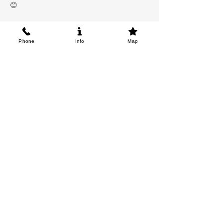
😊
Phone
Info
Map
BG Flamenco Academy / AL ANDALUS CO., LTD.
アンダルシアと日本をつなぐ、フラメンコの学びと芸術の場。
Un espacio de arte, formación y verdad entre Andalucía y Japón.
Academy
NetClass
Events
News
Benito
García
FAQ
Contact/Map