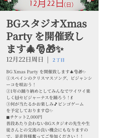
BGスタジオXmas
Party を開催致し
ます🎄🎅🎁✨
12月22日周日
  |  
２丁目
BG Xmas Party を開催致します🎄🎅🎁✨
①スペインのクリスマスソング、ビジャンシ
ーコを唄おう！
②1年の踊り納めとしてみんなでワイワイ楽
しく🙌セビジャーナスを踊ろう！💃
③何が当たるかお楽しみ🎵ビンゴゲーム
を予定しております😊✨
◼チケット2,000円
普段あたり会わないBGスタジオの先生や生
徒さんとの交流の良い機会にもなりますの
で、是非皆様奮ってご参加ください！！