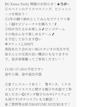
BG Xmas Party 開催のお知らせ！🎄🎅🎁✨
①スペインのクリスマスソング、ビジャンシ
ーコを唄おう！
②1年の踊り納めとしてみんなでワイワイ楽
しく🙌セビジャーナスを踊ろう！💃
③何が当たるかお楽しみ🎵ビンゴゲーム
その他みんなで楽しめるゲーム🎵
を予定しております😊✨
🌹チケット2,000円
普段あたり会わないBGスタジオの先生や生
徒さんとの交流の良い機会にもなりますの
で、是非皆様奮ってご参加ください！！
13:00~17:30の予定です✨
途中入場、途中退出可😊
⚠👗ドレスコードあり！　🎅サンタ、トナカ
イなどクリスマスに関する帽子や衣装でご参
加ください😊(サンタ帽子のみや1アイテムで
も🆗です)ガチコスプレも大歓迎！！
🌼ご質問等は担当MAYUMI SUZUKIまで！