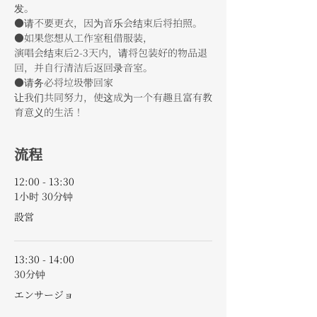
发。
●请不要更衣，因为音乐会结束后将拍照。
●如果您想从工作室租借服装，
演唱会结束后2-3天内，请将包装好的物品退
回，并自行清洁后返回录音室。
●请务必将垃圾带回家
让我们共同努力，使这成为一个有趣且富有教
育意义的生活！
流程
12:00 - 13:30
1小时 30分钟
設営
13:30 - 14:00
30分钟
エンサージョ