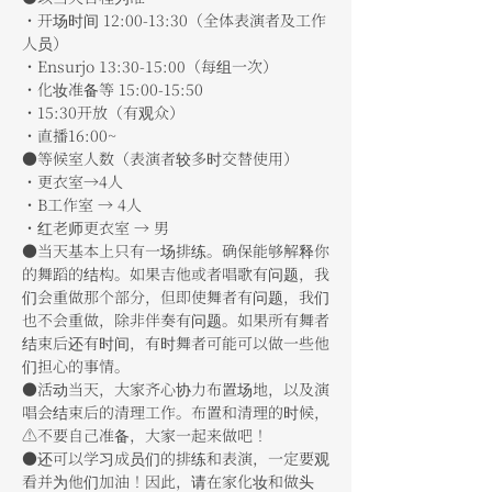
・开场时间 12:00-13:30（全体表演者及工作
人员）
・Ensurjo 13:30-15:00（每组一次）
・化妆准备等 15:00-15:50
・15:30开放（有观众）
・直播16:00~
●等候室人数（表演者较多时交替使用）
・更衣室→4人
・B工作室 → 4人
・红老师更衣室 → 男
●当天基本上只有一场排练。确保能够解释你
的舞蹈的结构。如果吉他或者唱歌有问题，我
们会重做那个部分，但即使舞者有问题，我们
也不会重做，除非伴奏有问题。如果所有舞者
结束后还有时间，有时舞者可能可以做一些他
们担心的事情。
●活动当天，大家齐心协力布置场地，以及演
唱会结束后的清理工作。布置和清理的时候，
⚠️不要自己准备，大家一起来做吧！
●还可以学习成员们的排练和表演，一定要观
看并为他们加油！因此，请在家化妆和做头