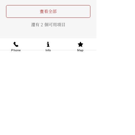
查看全部
還有 2 個可用項目
門票
Phone
Info
Map
銷售已完結
票券類型
录音室音乐会表演
價格
JP¥12,000
+JP¥300 票券服務費